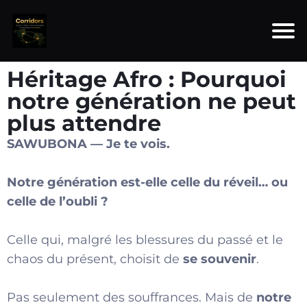
Héritage Afro : Pourquoi
notre génération ne peut
plus attendre
SAWUBONA — Je te vois.
Notre génération est-elle celle du réveil… ou
celle de l’oubli ?
Celle qui, malgré les blessures du passé et le
chaos du présent, choisit de
se souvenir
.
Pas seulement des souffrances. Mais de
notre