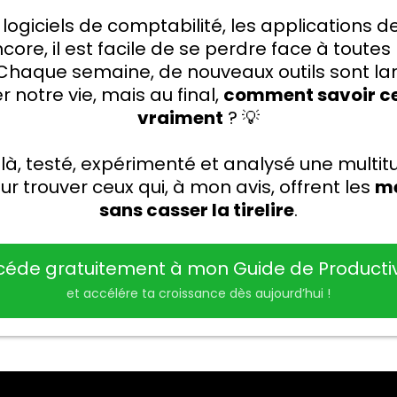
 logiciels de comptabilité, les applications de
core, il est facile de se perdre face à toutes
. Chaque semaine, de nouveaux outils sont l
r notre vie, mais au final,
comment savoir ce
vraiment
? 💡
 là, testé, expérimenté et analysé une multit
our trouver ceux qui, à mon avis, offrent les
me
sans casser la tirelire
.
céde gratuitement à mon Guide de Productiv
et accélére ta croissance dès aujourd’hui !