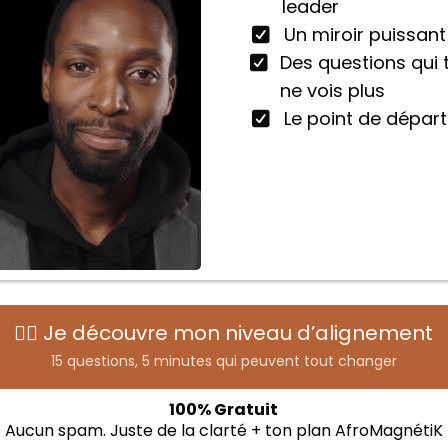
leader
Un miroir puissant
Des questions qui 
ne vois plus
Le point de départ
👉🏾 Je découvre mon niveau d’alignement
15 questions, 5 minutes qui peuvent tout changer
100% Gratuit
Aucun spam. Juste de la clarté + ton plan AfroMagnétiK