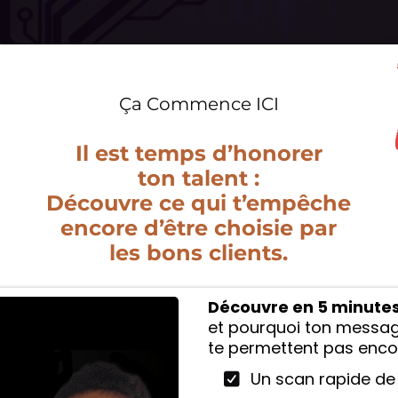
Ça Commence ICI
Il est temps d’honorer
ton talent :
Découvre ce qui t’empêche
encore d’être choisie par
les bons clients.
Découvre en 5 minutes
et pourquoi ton messag
te permettent pas encore
Un scan rapide de